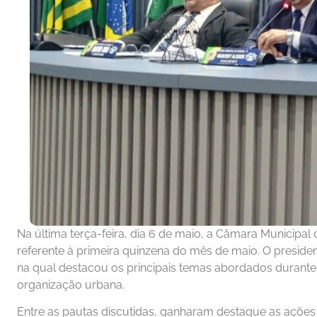
Na última terça-feira, dia 6 de maio, a Câmara Municipal 
referente à primeira quinzena do mês de maio. O preside
na qual destacou os principais temas abordados durante
organização urbana.
Entre as pautas discutidas, ganharam destaque as ações 