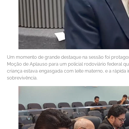
Um momento de grande destaque na sessão foi protago
Moção de Aplauso para um policial rodoviário federal q
criança estava engasgada com leite materno, e a rápida 
sobrevivência.