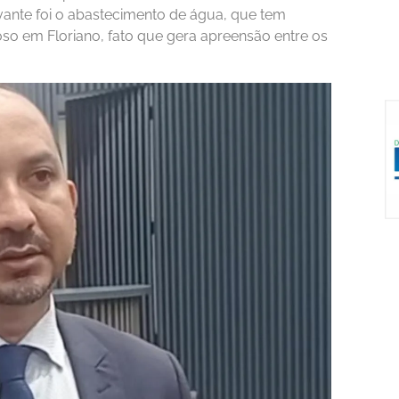
vante foi o abastecimento de água, que tem
so em Floriano, fato que gera apreensão entre os