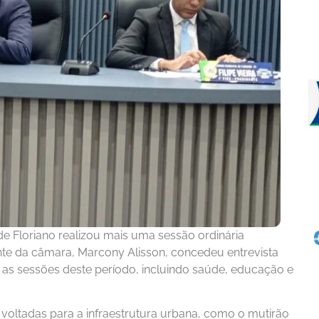
de Floriano realizou mais uma sessão ordinária
nte da câmara, Marcony Alisson, concedeu entrevista
 as sessões deste período, incluindo saúde, educação e
voltadas para a infraestrutura urbana, como o mutirão