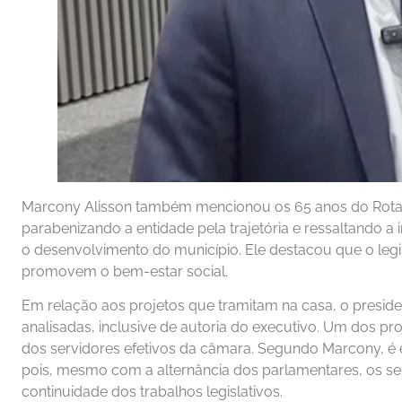
Marcony Alisson também mencionou os 65 anos do Rota
parabenizando a entidade pela trajetória e ressaltando a 
o desenvolvimento do município. Ele destacou que o legis
promovem o bem-estar social.
Em relação aos projetos que tramitam na casa, o presid
analisadas, inclusive de autoria do executivo. Um dos pro
dos servidores efetivos da câmara. Segundo Marcony, é e
pois, mesmo com a alternância dos parlamentares, os se
continuidade dos trabalhos legislativos.