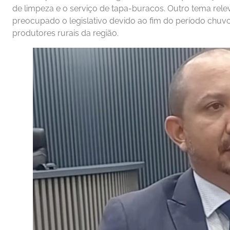
de limpeza e o serviço de tapa-buracos. Outro tema rele
preocupado o legislativo devido ao fim do período chuvo
produtores rurais da região.