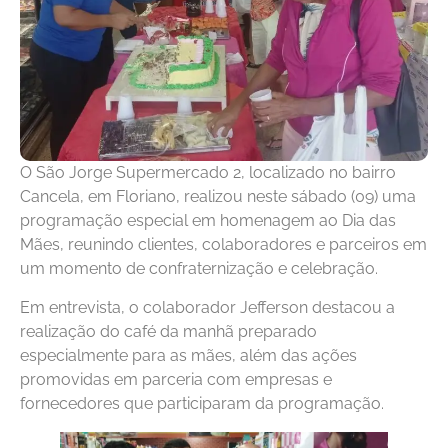
O São Jorge Supermercado 2, localizado no bairro
Cancela, em Floriano, realizou neste sábado (09) uma
programação especial em homenagem ao Dia das
Mães, reunindo clientes, colaboradores e parceiros em
um momento de confraternização e celebração.
Em entrevista, o colaborador Jefferson destacou a
realização do café da manhã preparado
especialmente para as mães, além das ações
promovidas em parceria com empresas e
fornecedores que participaram da programação.