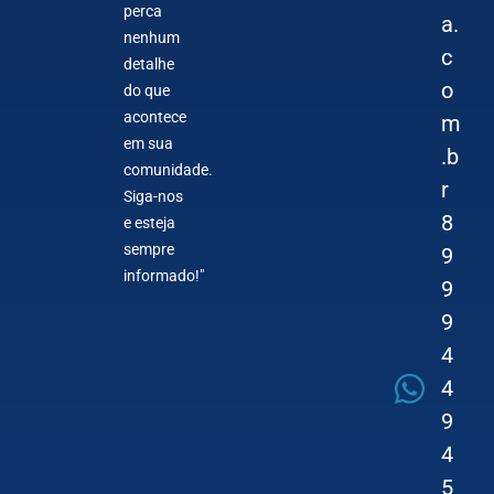
perca
a.
nenhum
c
detalhe
o
do que
acontece
m
em sua
.b
comunidade.
r
Siga-nos
8
e esteja
sempre
9
informado!"
9
9
4
4
9
4
5