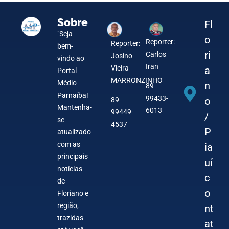
Sobre
Fl
"Seja
o
Reporter:
Reporter:
bem-
ri
Carlos
Josino
vindo ao
Iran
Vieira
a
Portal
MARRONZINHO
Médio
n
89
Parnaíba!
99433-
o
89
Mantenha-
6013
99449-
/
se
4537
P
atualizado
com as
ia
principais
uí
notícias
c
de
o
Floriano e
região,
nt
trazidas
at