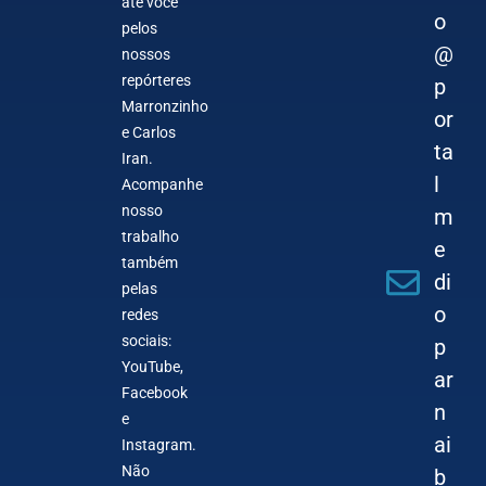
até você
o
pelos
@
nossos
repórteres
p
Marronzinho
or
e Carlos
ta
Iran.
l
Acompanhe
nosso
m
trabalho
e
também
di
pelas
o
redes
sociais:
p
YouTube,
ar
Facebook
n
e
ai
Instagram.
Não
b