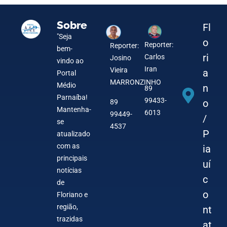
Sobre
Fl
"Seja
o
Reporter:
Reporter:
bem-
ri
Carlos
Josino
vindo ao
Iran
Vieira
a
Portal
MARRONZINHO
Médio
n
89
Parnaíba!
99433-
o
89
Mantenha-
6013
99449-
/
se
4537
P
atualizado
com as
ia
principais
uí
notícias
c
de
o
Floriano e
região,
nt
trazidas
at