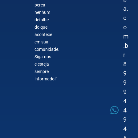
perca
a.
nenhum
c
detalhe
o
do que
acontece
m
em sua
.b
comunidade.
r
Siga-nos
8
e esteja
sempre
9
informado!"
9
9
4
4
9
4
5