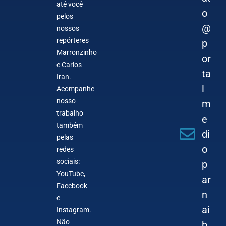
até você
o
pelos
@
nossos
repórteres
p
Marronzinho
or
e Carlos
ta
Iran.
l
Acompanhe
nosso
m
trabalho
e
também
di
pelas
o
redes
sociais:
p
YouTube,
ar
Facebook
n
e
ai
Instagram.
Não
b