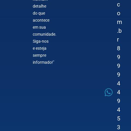
c
detalhe
o
do que
acontece
m
em sua
.b
comunidade.
r
Siga-nos
8
e esteja
sempre
9
informado!"
9
9
4
4
9
4
5
3