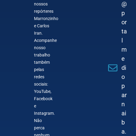
@
nossos
repórteres
p
Marronzinho
or
e Carlos
ta
Iran.
l
Acompanhe
nosso
m
trabalho
e
também
di
pelas
o
redes
sociais:
p
YouTube,
ar
Facebook
n
e
ai
Instagram.
Não
b
perca
a.
nenhum