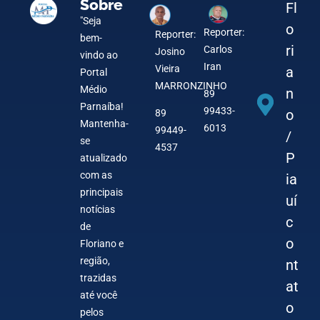
Sobre
Fl
"Seja
o
Reporter:
Reporter:
bem-
ri
Carlos
Josino
vindo ao
Iran
Vieira
a
Portal
MARRONZINHO
Médio
n
89
Parnaíba!
99433-
o
89
Mantenha-
6013
99449-
/
se
4537
P
atualizado
com as
ia
principais
uí
notícias
c
de
o
Floriano e
região,
nt
trazidas
at
até você
o
pelos