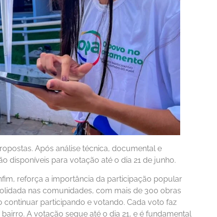
ropostas. Após análise técnica, documental e
 disponíveis para votação até o dia 21 de junho.
im, reforça a importância da participação popular
solidada nas comunidades, com mais de 300 obras
continuar participando e votando. Cada voto faz
bairro. A votação segue até o dia 21, e é fundamental