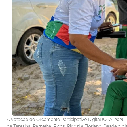
A votação do Orçamento Participativo Digital (OPA) 202
de Teresina, Parnaíba, Picos, Piripiri e Floriano. Desde o 