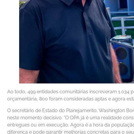
Ao todo, 499 entidades comunitárias inscreveram 1.034 p
orçamentária, 800 foram consideradas aptas e agora estão
O secretário de Estado do Planejamento, Washington Bonf
neste momento decisivo. “O OPA já é uma realidade con
entregues ou em execução. Agora é a hora da população 
diferença e pode garantir melhorias concretas para o seu 