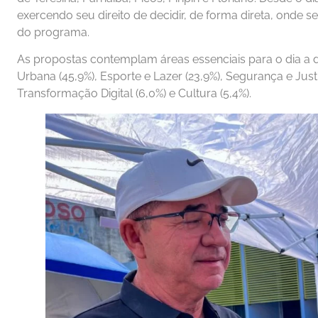
exercendo seu direito de decidir, de forma direta, onde s
do programa.
As propostas contemplam áreas essenciais para o dia a
Urbana (45,9%), Esporte e Lazer (23,9%), Segurança e Justi
Transformação Digital (6,0%) e Cultura (5,4%).