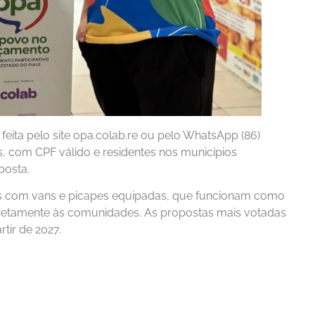
 feita pelo site opa.colab.re ou pelo WhatsApp (86)
s, com CPF válido e residentes nos municípios
posta.
uas com vans e picapes equipadas, que funcionam como
iretamente às comunidades. As propostas mais votadas
tir de 2027.