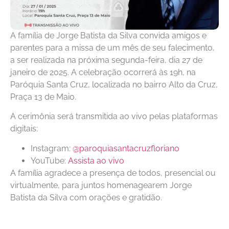
A família de Jorge Batista da Silva convida amigos e
parentes para a missa de um mês de seu falecimento,
a ser realizada na próxima segunda-feira, dia 27 de
janeiro de 2025. A celebração ocorrerá às 19h, na
Paróquia Santa Cruz, localizada no bairro Alto da Cruz,
Praça 13 de Maio.
A cerimônia será transmitida ao vivo pelas plataformas
digitais:
Instagram:
@paroquiasantacruzfloriano
YouTube:
Assista ao vivo
A família agradece a presença de todos, presencial ou
virtualmente, para juntos homenagearem Jorge
Batista da Silva com orações e gratidão.