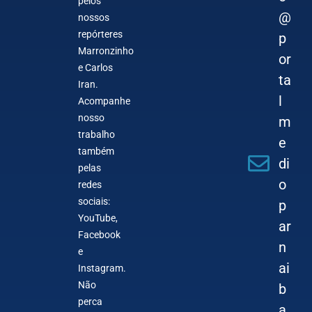
pelos
@
nossos
repórteres
p
Marronzinho
or
e Carlos
ta
Iran.
l
Acompanhe
nosso
m
trabalho
e
também
di
pelas
o
redes
sociais:
p
YouTube,
ar
Facebook
n
e
ai
Instagram.
Não
b
perca
a.