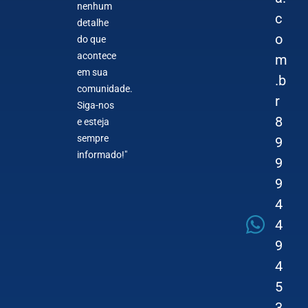
nenhum
c
detalhe
o
do que
acontece
m
em sua
.b
comunidade.
r
Siga-nos
8
e esteja
sempre
9
informado!"
9
9
4
4
9
4
5
3