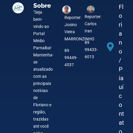
Sobre
Fl
"Seja
o
Reporter:
Reporter:
bem-
ri
Carlos
Josino
vindo ao
Iran
Vieira
a
Portal
MARRONZINHO
Médio
n
89
Parnaíba!
99433-
o
89
Mantenha-
6013
99449-
/
se
4537
P
atualizado
com as
ia
principais
uí
notícias
c
de
o
Floriano e
região,
nt
trazidas
at
até você
o