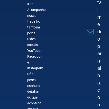
ta
Iran.
l
Acompanhe
nosso
m
trabalho
e
também
di
pelas
o
redes
sociais:
p
YouTube,
ar
Facebook
n
e
ai
Instagram.
Não
b
perca
a.
nenhum
c
detalhe
o
do que
acontece
m
em sua