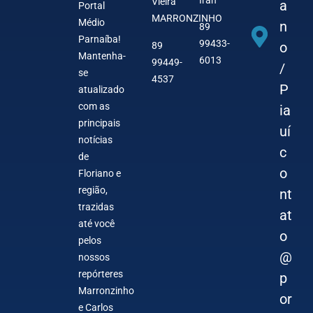
Vieira
a
Portal
MARRONZINHO
Médio
n
89
Parnaíba!
99433-
o
89
Mantenha-
6013
99449-
/
se
4537
P
atualizado
com as
ia
principais
uí
notícias
c
de
o
Floriano e
região,
nt
trazidas
at
até você
o
pelos
@
nossos
repórteres
p
Marronzinho
or
e Carlos