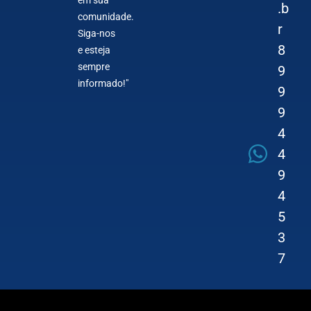
.b
comunidade.
r
Siga-nos
8
e esteja
sempre
9
informado!"
9
9
4
4
9
4
5
3
7