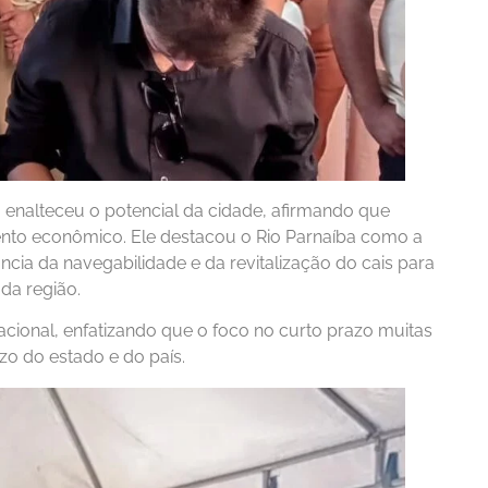
, enalteceu o potencial da cidade, afirmando que
mento econômico. Ele destacou o Rio Parnaíba como a
ncia da navegabilidade e da revitalização do cais para
 da região.
cional, enfatizando que o foco no curto prazo muitas
o do estado e do país.