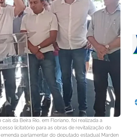
is da Beira Rio, em Floriano, foi realizada a
sso licitatório para as obras de revitalização do
ma emenda parlamentar do deputado estadual Marden