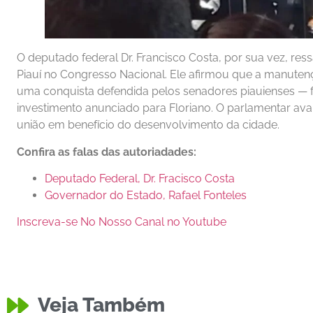
O deputado federal Dr. Francisco Costa, por sua vez, ress
Piauí no Congresso Nacional. Ele afirmou que a manute
uma conquista defendida pelos senadores piauienses — fo
investimento anunciado para Floriano. O parlamentar a
união em benefício do desenvolvimento da cidade.
Confira as falas das autoriadades:
Deputado Federal, Dr. Fracisco Costa
Governador do Estado, Rafael Fonteles
Inscreva-se No Nosso Canal no Youtube
Veja Também