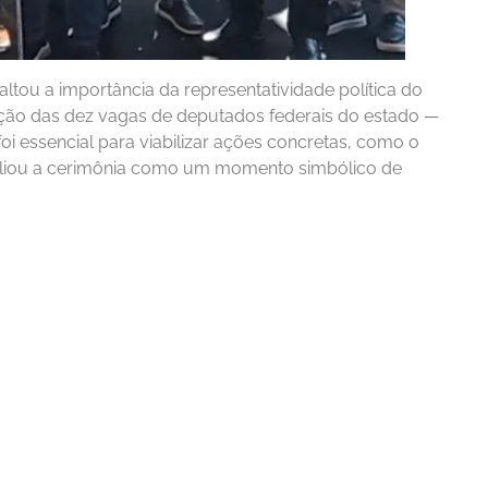
altou a importância da representatividade política do
nção das dez vagas de deputados federais do estado —
i essencial para viabilizar ações concretas, como o
valiou a cerimônia como um momento simbólico de