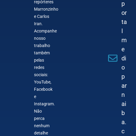
repórteres
p
Marronzinho
or
e Carlos
ta
Iran.
l
Acompanhe
nosso
m
trabalho
e
também
di
pelas
o
redes
sociais:
p
YouTube,
ar
Facebook
n
e
ai
Instagram.
Não
b
perca
a.
nenhum
c
detalhe