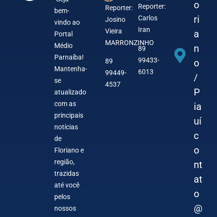
o
Reporter:
Reporter:
bem-
ri
Carlos
Josino
vindo ao
Iran
Vieira
a
Portal
MARRONZINHO
Médio
n
89
Parnaíba!
99433-
o
89
Mantenha-
6013
99449-
/
se
4537
P
atualizado
com as
ia
principais
uí
notícias
c
de
o
Floriano e
região,
nt
trazidas
at
até você
o
pelos
@
nossos