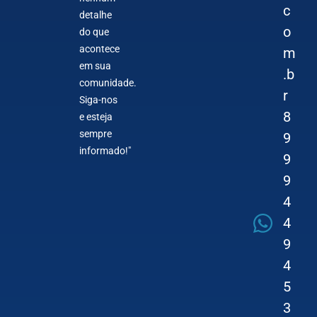
c
detalhe
o
do que
acontece
m
em sua
.b
comunidade.
r
Siga-nos
8
e esteja
sempre
9
informado!"
9
9
4
4
9
4
5
3