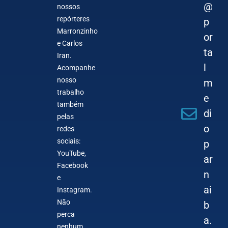
@
nossos
repórteres
p
Marronzinho
or
e Carlos
ta
Iran.
l
Acompanhe
nosso
m
trabalho
e
também
di
pelas
o
redes
sociais:
p
YouTube,
ar
Facebook
n
e
ai
Instagram.
Não
b
perca
a.
nenhum