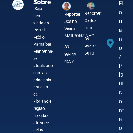
Sobre
Fl
"Seja
o
Reporter:
Reporter:
bem-
ri
Carlos
Josino
vindo ao
Iran
Vieira
a
Portal
MARRONZINHO
Médio
n
89
Parnaíba!
99433-
o
89
Mantenha-
6013
99449-
/
se
4537
P
atualizado
com as
ia
principais
uí
notícias
c
de
o
Floriano e
região,
nt
trazidas
at
até você
o
pelos