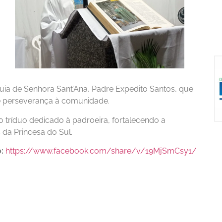
quia de Senhora Sant’Ana, Padre Expedito Santos, que
e perseverança à comunidade.
tríduo dedicado à padroeira, fortalecendo a
 da Princesa do Sul.
:
https://www.facebook.com/share/v/19MjSmCsy1/