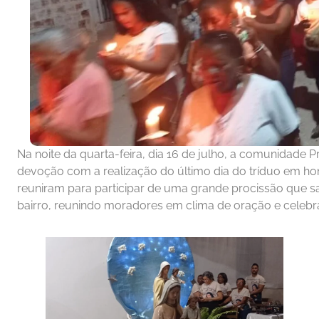
Na noite da quarta-feira, dia 16 de julho, a comunidade 
devoção com a realização do último dia do tríduo em h
reuniram para participar de uma grande procissão que s
bairro, reunindo moradores em clima de oração e celebr