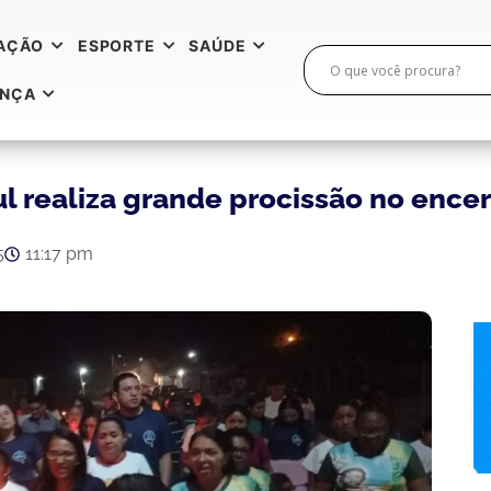
AÇÃO
ESPORTE
SAÚDE
ANÇA
 realiza grande procissão no ence
5
11:17 pm