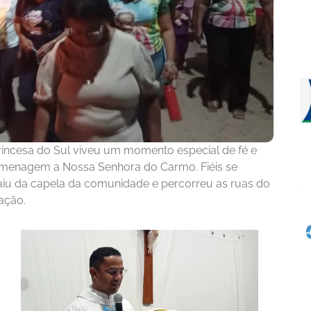
Princesa do Sul viveu um momento especial de fé e
omenagem a Nossa Senhora do Carmo. Fiéis se
aiu da capela da comunidade e percorreu as ruas do
ação.