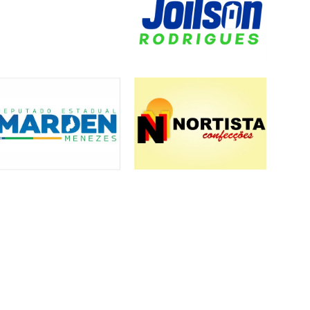
Política
Chefe do Cartório da 9°
Zona Eleitoral Esclarece
ta
Prazo e Procedimentos
al
para Registro de
Candidaturas
Carlos Iran dos Santos Junior
Educação