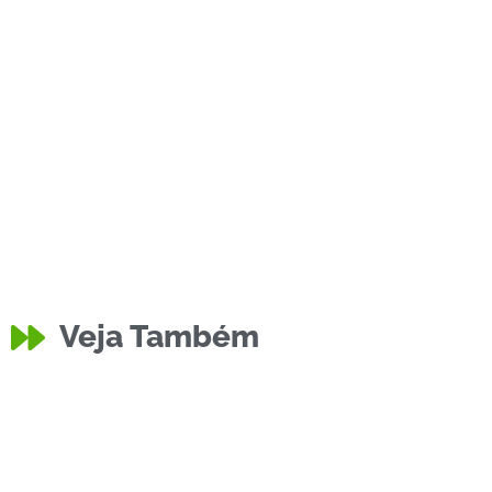
Veja Também
Educação
Equipe do
Policia
Moto Roubada no Bairro
Divulgaçã
Caixa D’Água
Técnicos 
Carlos Iran dos Santos Junior
Carlos Iran dos Sa