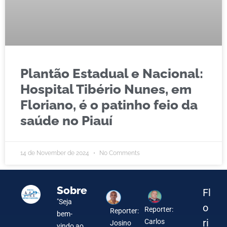
Plantão Estadual e Nacional:
Hospital Tibério Nunes, em
Floriano, é o patinho feio da
saúde no Piauí
14 de November de 2024
No Comments
Sobre
Fl
"Seja
o
Reporter:
Reporter:
bem-
ri
Carlos
Josino
vindo ao