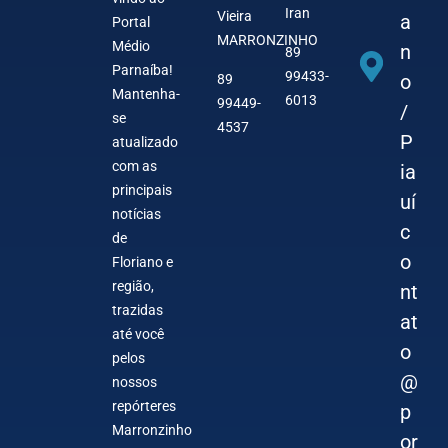
Iran
Vieira
a
Portal
MARRONZINHO
Médio
n
89
Parnaíba!
99433-
o
89
Mantenha-
6013
99449-
/
se
4537
P
atualizado
com as
ia
principais
uí
notícias
c
de
o
Floriano e
região,
nt
trazidas
at
até você
o
pelos
@
nossos
repórteres
p
Marronzinho
or