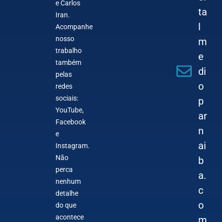
e Carlos
ta
Iran.
l
Acompanhe
nosso
m
trabalho
e
também
di
pelas
o
redes
sociais:
p
YouTube,
ar
Facebook
n
e
ai
Instagram.
Não
b
perca
a.
nenhum
c
detalhe
o
do que
acontece
m