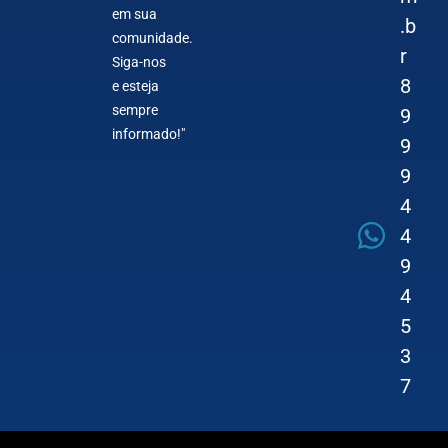
em sua
.b
comunidade.
r
Siga-nos
8
e esteja
sempre
9
informado!"
9
9
4
4
9
4
5
3
7