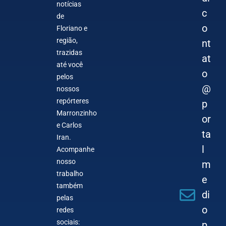
notícias
c
de
o
Floriano e
região,
nt
trazidas
at
até você
o
pelos
@
nossos
repórteres
p
Marronzinho
or
e Carlos
ta
Iran.
l
Acompanhe
nosso
m
trabalho
e
também
di
pelas
o
redes
sociais:
p