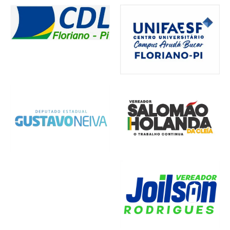
Comércio
,
Cultura
,
Economia
,
Infraestrutura
Política
Notícias Locais