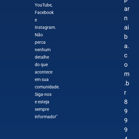
YouTube,
ar
Facebook
n
e
ai
Instagram.
Não
b
perca
a.
nenhum
c
detalhe
o
do que
acontece
m
em sua
.b
comunidade.
r
Siga-nos
8
e esteja
sempre
9
informado!"
9
9