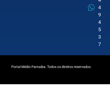
4
4
9
4
5
3
7
Portal Médio Parnaiba. Todos os direitos reservados.