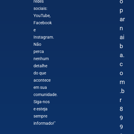
o
redes
sociais:
p
YouTube,
ar
Facebook
n
e
ai
Instagram.
Não
b
perca
a.
nenhum
c
detalhe
o
do que
acontece
m
em sua
.b
comunidade.
r
Siga-nos
8
e esteja
sempre
9
informado!"
9