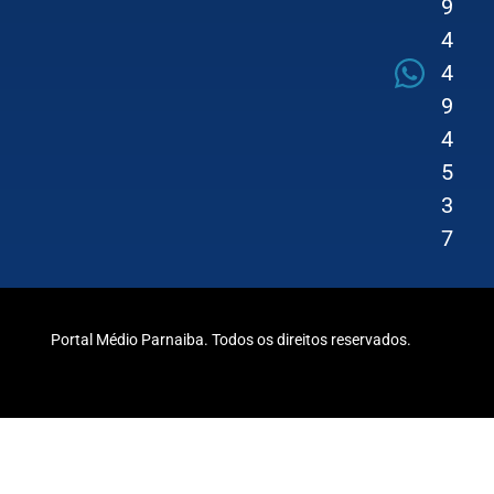
9
4
4
9
4
5
3
7
Portal Médio Parnaiba. Todos os direitos reservados.