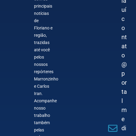
ia
principais
uí
notícias
c
de
o
Floriano e
região,
nt
trazidas
at
até você
o
pelos
@
nossos
repórteres
p
Marronzinho
or
e Carlos
ta
Iran.
l
Acompanhe
nosso
m
trabalho
e
também
di
pelas