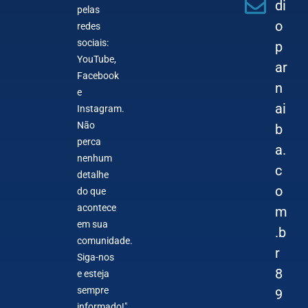
di
pelas
o
redes
sociais:
p
YouTube,
ar
Facebook
n
e
ai
Instagram.
Não
b
perca
a.
nenhum
c
detalhe
o
do que
acontece
m
em sua
.b
comunidade.
r
Siga-nos
8
e esteja
sempre
9
informado!"