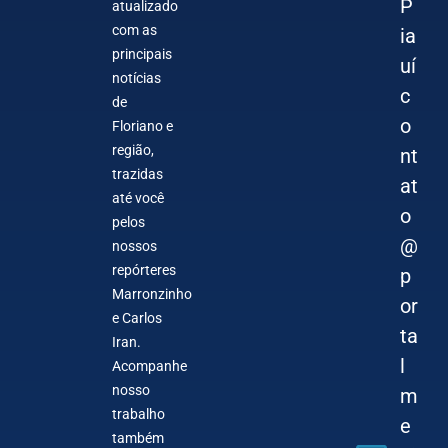
P
atualizado
com as
ia
principais
uí
notícias
c
de
o
Floriano e
região,
nt
trazidas
at
até você
o
pelos
@
nossos
repórteres
p
Marronzinho
or
e Carlos
ta
Iran.
l
Acompanhe
nosso
m
trabalho
e
também