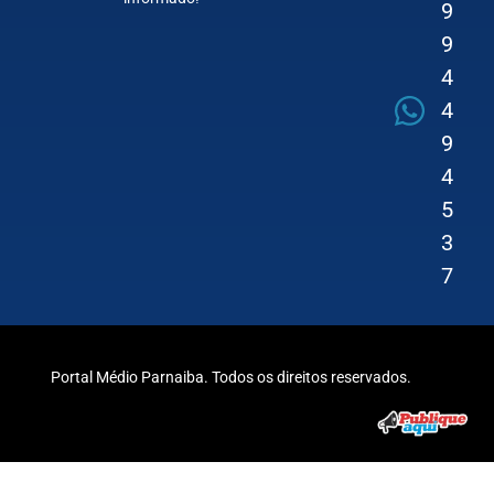
9
9
4
4
9
4
5
3
7
Portal Médio Parnaiba. Todos os direitos reservados.