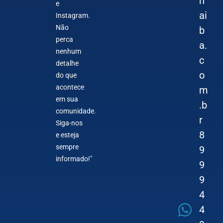
n
e
ai
Instagram.
Não
b
perca
a.
nenhum
c
detalhe
o
do que
acontece
m
em sua
.b
comunidade.
r
Siga-nos
8
e esteja
sempre
9
informado!"
9
9
4
4