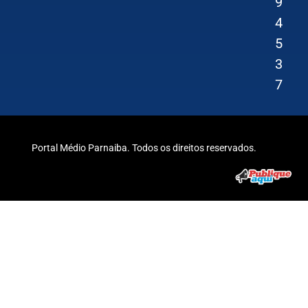
9
4
5
3
7
Portal Médio Parnaiba. Todos os direitos reservados.