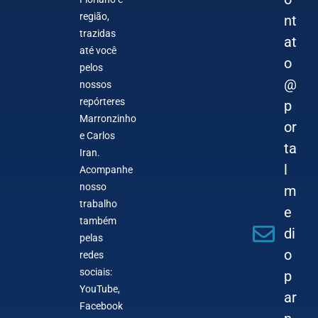
região,
nt
trazidas
at
até você
o
pelos
@
nossos
repórteres
p
Marronzinho
or
e Carlos
ta
Iran.
l
Acompanhe
nosso
m
trabalho
e
também
di
pelas
o
redes
sociais:
p
YouTube,
ar
Facebook