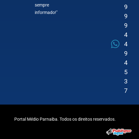
sempre
9
informado!"
9
9
4
4
9
4
5
3
7
Portal Médio Parnaiba. Todos os direitos reservados.