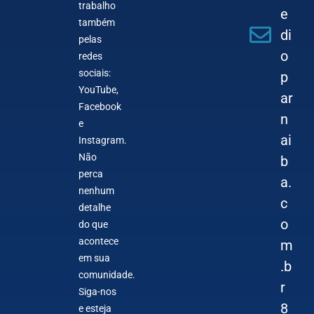
trabalho
e
também
di
pelas
o
redes
sociais:
p
YouTube,
ar
Facebook
n
e
ai
Instagram.
Não
b
perca
a.
nenhum
c
detalhe
o
do que
acontece
m
em sua
.b
comunidade.
r
Siga-nos
8
e esteja