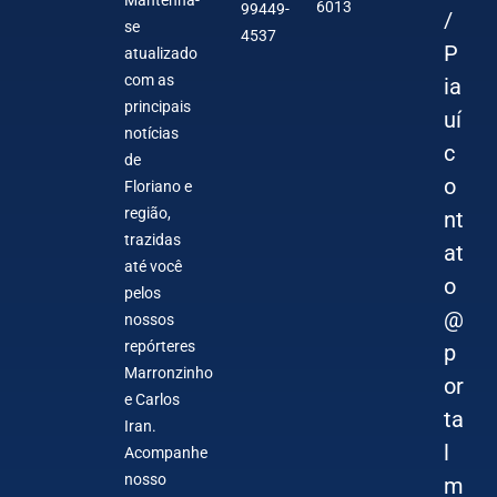
6013
99449-
/
se
4537
P
atualizado
com as
ia
principais
uí
notícias
c
de
o
Floriano e
região,
nt
trazidas
at
até você
o
pelos
@
nossos
repórteres
p
Marronzinho
or
e Carlos
ta
Iran.
l
Acompanhe
nosso
m