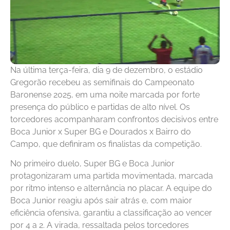
Na última terça-feira, dia 9 de dezembro, o estádio
Gregorão recebeu as semifinais do Campeonato
Baronense 2025, em uma noite marcada por forte
presença do público e partidas de alto nível. Os
torcedores acompanharam confrontos decisivos entre
Boca Junior x Super BG e Dourados x Bairro do
Campo, que definiram os finalistas da competição.
No primeiro duelo, Super BG e Boca Junior
protagonizaram uma partida movimentada, marcada
por ritmo intenso e alternância no placar. A equipe do
Boca Junior reagiu após sair atrás e, com maior
eficiência ofensiva, garantiu a classificação ao vencer
por 4 a 2. A virada, ressaltada pelos torcedores