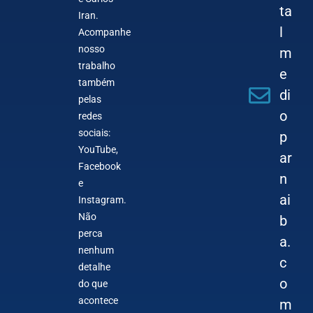
ta
Iran.
l
Acompanhe
nosso
m
trabalho
e
também
di
pelas
o
redes
sociais:
p
YouTube,
ar
Facebook
n
e
ai
Instagram.
Não
b
perca
a.
nenhum
c
detalhe
o
do que
acontece
m