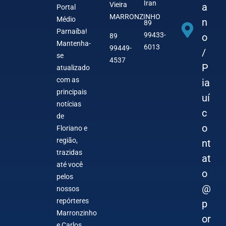
Iran
Vieira
a
Portal
MARRONZINHO
Médio
n
89
Parnaíba!
99433-
o
89
Mantenha-
6013
99449-
/
se
4537
P
atualizado
com as
ia
principais
uí
notícias
c
de
o
Floriano e
região,
nt
trazidas
at
até você
o
pelos
@
nossos
repórteres
p
Marronzinho
or
e Carlos