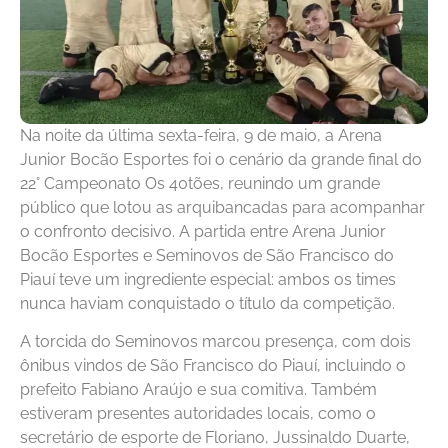
Na noite da última sexta-feira, 9 de maio, a Arena
Junior Bocão Esportes foi o cenário da grande final do
22° Campeonato Os 40tões, reunindo um grande
público que lotou as arquibancadas para acompanhar
o confronto decisivo. A partida entre Arena Junior
Bocão Esportes e Seminovos de São Francisco do
Piauí teve um ingrediente especial: ambos os times
nunca haviam conquistado o título da competição.
A torcida do Seminovos marcou presença, com dois
ônibus vindos de São Francisco do Piauí, incluindo o
prefeito Fabiano Araújo e sua comitiva. Também
estiveram presentes autoridades locais, como o
secretário de esporte de Floriano, Jussinaldo Duarte,