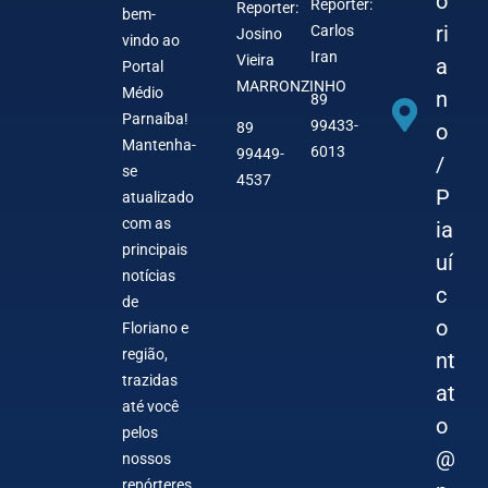
o
Reporter:
Reporter:
bem-
ri
Carlos
Josino
vindo ao
Iran
Vieira
a
Portal
MARRONZINHO
Médio
n
89
Parnaíba!
99433-
o
89
Mantenha-
6013
99449-
/
se
4537
P
atualizado
com as
ia
principais
uí
notícias
c
de
o
Floriano e
região,
nt
trazidas
at
até você
o
pelos
@
nossos
repórteres