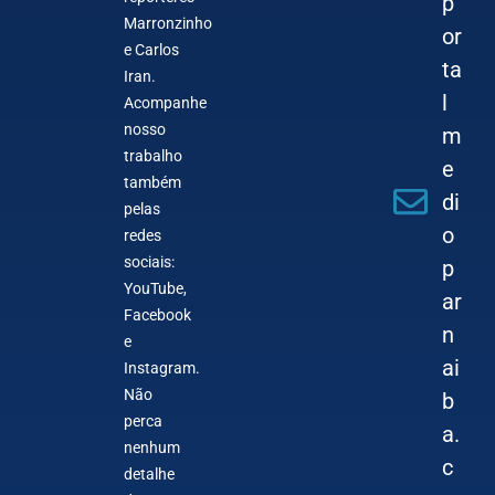
p
Marronzinho
or
e Carlos
ta
Iran.
l
Acompanhe
nosso
m
trabalho
e
também
di
pelas
o
redes
sociais:
p
YouTube,
ar
Facebook
n
e
ai
Instagram.
Não
b
perca
a.
nenhum
c
detalhe