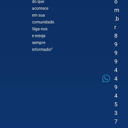
o
do que
acontece
m
em sua
.b
comunidade.
r
Siga-nos
8
e esteja
sempre
9
informado!"
9
9
4
4
9
4
5
3
7