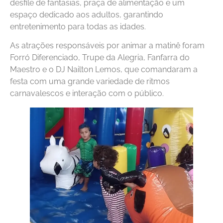
desfile de fantasias, praça de alimentação e um
espaço dedicado aos adultos, garantindo
entretenimento para todas as idades.
As atrações responsáveis por animar a matinê foram
Forró Diferenciado, Trupe da Alegria, Fanfarra do
Maestro e o DJ Nailton Lemos, que comandaram a
festa com uma grande variedade de ritmos
carnavalescos e interação com o público.