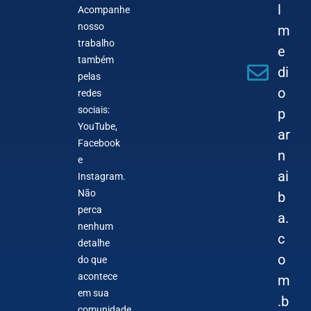
l
Acompanhe
nosso
m
trabalho
e
também
di
pelas
o
redes
sociais:
p
YouTube,
ar
Facebook
n
e
ai
Instagram.
Não
b
perca
a.
nenhum
c
detalhe
o
do que
acontece
m
em sua
.b
comunidade.