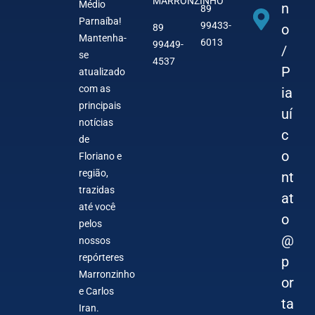
MARRONZINHO
Médio
n
89
Parnaíba!
99433-
o
89
Mantenha-
6013
99449-
/
se
4537
P
atualizado
com as
ia
principais
uí
notícias
c
de
o
Floriano e
região,
nt
trazidas
at
até você
o
pelos
@
nossos
repórteres
p
Marronzinho
or
e Carlos
ta
Iran.