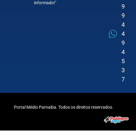
informado!"
9
9
4
4
9
4
5
3
7
Portal Médio Parnaiba. Todos os direitos reservados.