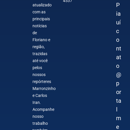
4537
P
atualizado
com as
ia
principais
uí
notícias
c
de
o
Floriano e
região,
nt
trazidas
at
até você
o
pelos
@
nossos
repórteres
p
Marronzinho
or
e Carlos
ta
Iran.
l
Acompanhe
nosso
m
trabalho
e