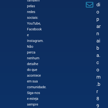
também
di
pelas
o
redes
sociais:
p
YouTube,
ar
Facebook
n
e
ai
Instagram.
Não
b
perca
a.
nenhum
c
detalhe
o
do que
acontece
m
em sua
.b
comunidade.
r
Siga-nos
8
e esteja
sempre
9