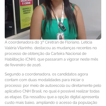
A coordenadora do 3º Ciretran de Floriano, Letícia
Valéria Vilarinho, destacou as mudanças recentes no
processo de obtenção da Carteira Nacional de
Habilitação (CNH), que passaram a vigorar neste mês
de fevereiro de 2026.
Segundo a coordenadora, os candidatos agora
contam com duas modalidades para iniciar o
processo: por meio de autoescola ou diretamente pelo
aplicativo CNH Brasil, no qual é possível realizar todas
as etapas. Ela ressaltou que a opção digital apresenta
custo mais baixo, ampliando o acesso da população